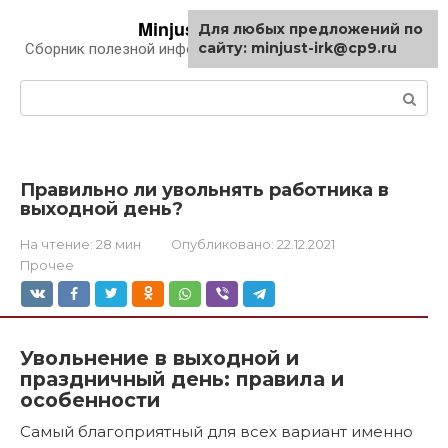
Перейти
Minjust-irk.ru
Для любых предложений по
к
сайту: minjust-irk@cp9.ru
Сборник полезной информации про автомобили
контенту
Поиск:
Правильно ли увольнять работника в
выходной день?
На чтение:
28 мин
Опубликовано:
22.12.2021
Прочее
Увольнение в выходной и
праздничный день: правила и
особенности
Самый благоприятный для всех вариант именно