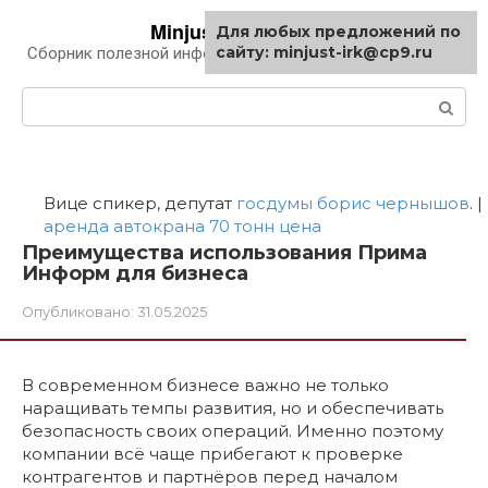
Перейти
Minjust-irk.ru
Для любых предложений по
к
сайту: minjust-irk@cp9.ru
Сборник полезной информации про автомобили
контенту
Поиск:
Вице спикер, депутат
госдумы борис чернышов
. |
аренда автокрана 70 тонн цена
Преимущества использования Прима
Информ для бизнеса
Опубликовано:
31.05.2025
В современном бизнесе важно не только
наращивать темпы развития, но и обеспечивать
безопасность своих операций. Именно поэтому
компании всё чаще прибегают к проверке
контрагентов и партнёров перед началом