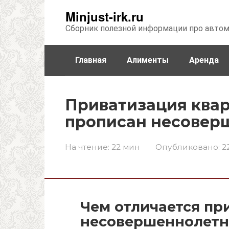
Перейти
Minjust-irk.ru
к
Сборник полезной информации про авто
контенту
Главная
Алименты
Аренда
Недвижимость
Прочее
Стра
Приватизация квар
прописан несовер
На чтение:
22 мин
Опубликовано:
2
Чем отличается пр
несовершеннолетн