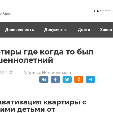
ПРАВООБ
мобили
Доверенность
Документы
Долги
Закон
ховка
Штрафы и налоги
тиры где когда то был
шеннолетний
2.12.2021
Рубрика:
Недвижимость
иватизация квартиры с
ими детьми от