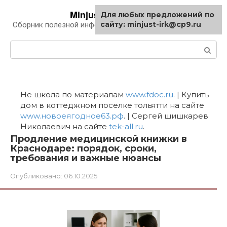
Перейти
Minjust-irk.ru
Для любых предложений по
к
сайту: minjust-irk@cp9.ru
Сборник полезной информации про автомобили
контенту
Поиск:
Не школа по материалам
www.fdoc.ru
. | Купить
дом в коттеджном поселке тольятти на сайте
www.новоеягодное63.рф
. | Сергей шишкарев
Николаевич на сайте
tek-all.ru
.
Продление медицинской книжки в
Краснодаре: порядок, сроки,
требования и важные нюансы
Опубликовано:
06.10.2025