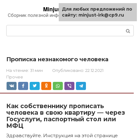
Перейти
Minjust-irk.ru
Для любых предложений по
к
сайту: minjust-irk@cp9.ru
Сборник полезной информации про автомобили
контенту
Поиск:
Прописка незнакомого человека
На чтение:
31 мин
Опубликовано:
22.12.2021
Прочее
Как собственнику прописать
человека в свою квартиру — через
Госуслуги, паспортный стол или
МФЦ
Здравствуйте. Инструкция на этой странице