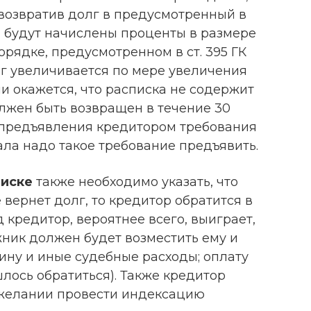
е возвратив долг в предусмотренный в
а будут начислены проценты в размере
рядке, предусмотренном в ст. 395 ГК
лг увеличивается по мере увеличения
ли окажется, что расписка не содержит
олжен быть возвращен в течение 30
 предъявления кредитором требования
чала надо такое требование предъявить.
писке
также необходимо указать, что
вернет долг, то кредитор обратится в
д кредитор, вероятнее всего, выиграет,
жник должен будет возместить ему и
ину и иные судебные расходы; оплату
шлось обратиться). Также кредитор
м желании провести индексацию