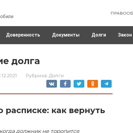
ПРАВООБ
мобили
Доверенность
Документы
Долги
Закон
ховка
Штрафы и налоги
ие долга
.12.2021
Рубрика:
Долги
 расписке: как вернуть
 когда должник не торопится