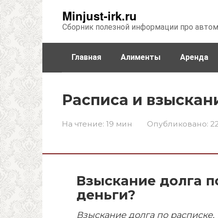
Перейти
Minjust-irk.ru
к
Сборник полезной информации про авто
контенту
Главная
Алименты
Аренда
Недвижимость
Прочее
Стра
Расписа и взыскан
На чтение:
19 мин
Опубликовано:
22
Взыскание долга по
деньги?
Взыскание долга по расписке
,