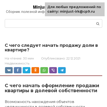
Перейти
Minjust-irk.ru
Для любых предложений по
к
сайту: minjust-irk@cp9.ru
Сборник полезной информации про автомобили
контенту
Поиск:
С чего следует начать продажу доли в
квартире?
На чтение:
30 мин
Опубликовано:
22.12.2021
Недвижимость
С чего начать оформление продажи
квартиры в долевой собственности
Возможность нахождения объектов
недвижимости в долевой собственности