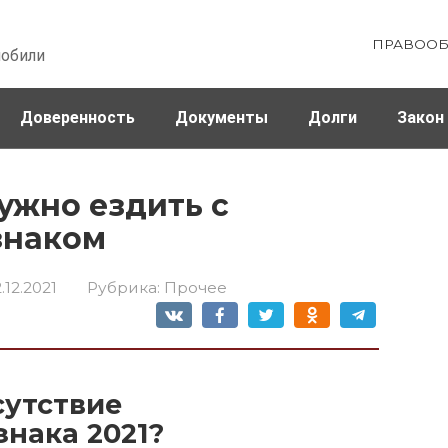
ПРАВООБ
мобили
Доверенность
Документы
Долги
Закон
ховка
Штрафы и налоги
ужно ездить с
знаком
.12.2021
Рубрика:
Прочее
сутствие
знака 2021?