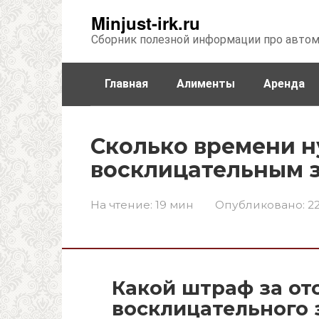
Перейти
Minjust-irk.ru
к
Сборник полезной информации про авто
контенту
Главная
Алименты
Аренда
Недвижимость
Прочее
Стра
Сколько времени н
восклицательным 
На чтение:
19 мин
Опубликовано:
22
Какой штраф за от
восклицательного 