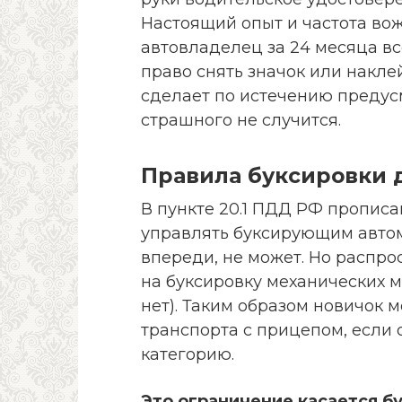
Настоящий опыт и частота вож
автовладелец за 24 месяца все
право снять значок или наклей
сделает по истечению предусм
страшного не случится.
Правила буксировки 
В пункте 20.1 ПДД РФ пропис
управлять буксирующим автом
впереди, не может. Но распро
на буксировку механических 
нет). Таким образом новичок 
транспорта с прицепом, если
категорию.
Это ограничение касается б