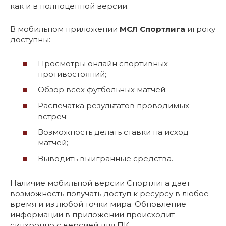
как и в полноценной версии.
В мобильном приложении
МСЛ Спортлига
игроку
доступны:
Просмотры онлайн спортивных
противостояний;
Обзор всех футбольных матчей;
Распечатка результатов проводимых
встреч;
Возможность делать ставки на исход
матчей;
Выводить выигранные средства.
Наличие мобильной версии Спортлига дает
возможность получать доступ к ресурсу в любое
время и из любой точки мира. Обновление
информации в приложении происходит
синхронно с версией для ПК.