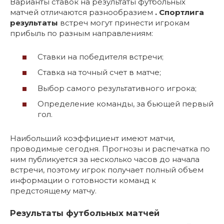
Варианты ставок на результаты футбольных
матчей отличаются разнообразием
. Спортлига
результаты
встреч могут принести игрокам
прибыль по разным направлениям:
Ставки на победителя встречи;
Ставка на точный счет в матче;
Выбор самого результативного игрока;
Определение команды, за бьющей первый
гол.
Наибольший коэффициент имеют матчи,
проводимые сегодня. Прогнозы и распечатка по
ним публикуется за несколько часов до начала
встречи, поэтому игрок получает полный объем
информации о готовности команд к
предстоящему матчу.
Результаты футбольных матчей