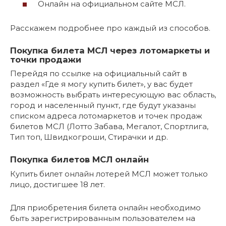
Онлайн на официальном сайте МСЛ.
Расскажем подробнее про каждый из способов.
Покупка билета МСЛ через лотомаркеты и
точки продажи
Перейдя по ссылке на официальный сайт в
раздел «Где я могу купить билет», у вас будет
возможность выбрать интересующую вас область,
город и населенный пункт, где будут указаны
списком адреса лотомаркетов и точек продаж
билетов МСЛ (Лотто Забава, Мегалот, Спортлига,
Тип топ, Швидкогроши, Стирачки и др.
Покупка билетов МСЛ онлайн
Купить билет онлайн лотерей МСЛ может только
лицо, достигшее 18 лет.
Для приобретения билета онлайн необходимо
быть зарегистрированным пользователем на