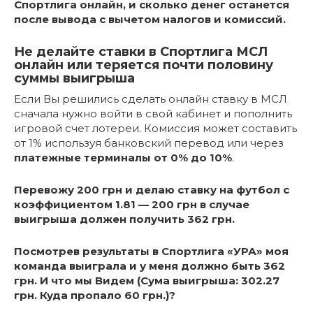
Спортлига онлайн, и сколько денег останется
после вывода c вычетом налогов и комиссий.
Не делайте ставки в Спортлига МСЛ
онлайн или теряется почти половину
суммы выигрыша
Если Вы решились сделать онлайн ставку в МСЛ
сначала нужно войти в свой кабинет и пополнить
игровой счет лотереи. Комиcсия может составить
от 1% используя банковский перевод или через
платежные терминалы от 0% до 10%
.
Перевожу 200 грн и делаю ставку на футбол с
коэффициентом 1.81 — 200 грн в случае
выигрыша должен получить 362 грн.
Посмотрев результаты в Спортлига «УРА» моя
команда выиграла и у меня должно быть 362
грн. И что мы Видем (Сума выигрыша: 302.27
грн. Куда пропало 60 грн.)?