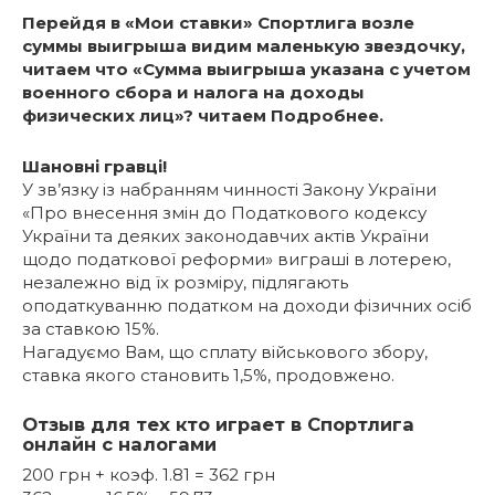
Перейдя в «Мои ставки» Спортлига возле
суммы выигрыша видим маленькую звездочку,
читаем что «Сумма выигрыша указана с учетом
военного сбора и налога на доходы
физических лиц»? читаем Подробнее.
Шановні гравці!
У зв’язку із набранням чинності Закону України
«Про внесення змін до Податкового кодексу
України та деяких законодавчих актів України
щодо податкової реформи» виграші в лотерею,
незалежно від їх розміру, підлягають
оподаткуванню податком на доходи фізичних осіб
за ставкою 15%.
Нагадуємо Вам, що сплату військового збору,
ставка якого становить 1,5%, продовжено.
Отзыв для тех кто играет в Спортлига
онлайн с налогами
200 грн + коэф. 1.81 = 362 грн