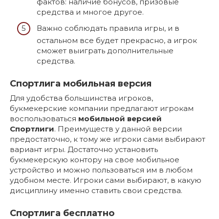
фактов: наличие бонусов, призовые
средства и многое другое.
Важно соблюдать правила игры, и в
остальном все будет прекрасно, а игрок
сможет выиграть дополнительные
средства.
Спортлига мобильная версия
Для удобства большинства игроков,
букмекерские компании предлагают игрокам
воспользоваться
мобильной версией
Спортлиги
. Преимуществ у данной версии
предостаточно, к тому же игроки сами выбирают
вариант игры. Достаточно установить
букмекерскую контору на свое мобильное
устройство и можно пользоваться им в любом
удобном месте. Игроки сами выбирают, в какую
дисциплину именно ставить свои средства.
Спортлига бесплатно