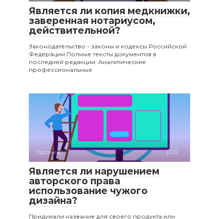
Является ли копия медкнижки,
заверенная нотариусом,
действительной?
Законодательство - законы и кодексы Российской
Федерации.Полные тексты документов в
последней редакции. Аналитические
профессиональные
Прочее
0
Является ли нарушением
авторского права
использование чужого
дизайна?
Придумали название для своего продукта или