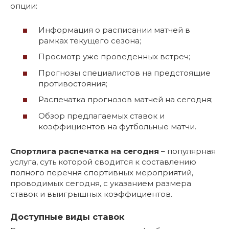
опции:
Информация о расписании матчей в
рамках текущего сезона;
Просмотр уже проведенных встреч;
Прогнозы специалистов на предстоящие
противостояния;
Распечатка прогнозов матчей на сегодня;
Обзор предлагаемых ставок и
коэффициентов на футбольные матчи.
Спортлига распечатка на сегодня
– популярная
услуга, суть которой сводится к составлению
полного перечня спортивных мероприятий,
проводимых сегодня, с указанием размера
ставок и выигрышных коэффициентов.
Доступные виды ставок