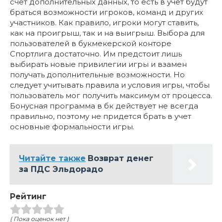
счет дополнительных данных, то есть в учет будут
браться возможности игроков, команд и других
участников. Как правило, игроки могут ставить,
как на проигрыш, так и на выигрыш. Выбора для
пользователей в букмекерской конторе
Спортлига достаточно. Им предстоит лишь
выбирать новые привилегии игры и взамен
получать дополнительные возможности. Но
следует учитывать правила и условия игры, чтобы
пользователь мог получить максимум от процесса.
Бонусная программа в бк действует не всегда
правильно, поэтому не придется брать в учет
основные формальности игры.
Читайте также
Возврат денег
за ПДС Эльдорадо
Рейтинг
( Пока оценок нет )