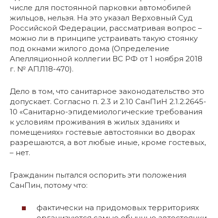
числе для постоянной парковки автомобилей
жильцов, нельзя. На это указал Верховный Суд
Российской Федерации, рассматривая вопрос –
можно ли в принципе устраивать такую стоянку
под окнами жилого дома (Определение
Апелляционной коллегии ВС РФ от 1 ноября 2018
г. № АПЛ18-470).
Дело в том, что санитарное законодательство это
допускает. Согласно п. 2.3 и 2.10 СанПиН 2.1.2.2645-
10 «Санитарно-эпидемиологические требования
к условиям проживания в жилых зданиях и
помещениях» гостевые автостоянки во дворах
разрешаются, а вот любые иные, кроме гостевых,
– нет.
Гражданин пытался оспорить эти положения
СанПин, потому что:
фактически на придомовых территориях
организуются самые обычные автостоянки