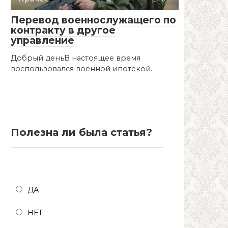
Перевод военнослужащего по
контракту в другое
управление
Добрый деньВ настоящее время
воспользовался военной ипотекой.
Полезна ли была статья?
Полезна ли была статья?
ДА
НЕТ