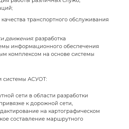
ция работы различных служб,
аций;
 качества транспортного обслуживания
ти движения
: разработка
темы информационного обеспечения
ым комплексом на основе системы
 системы АСУОТ:
ной сети в области разработки
ривязке к дорожной сети,
едактирование на картографическом
ское составление маршрутного