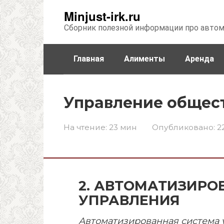
Перейти
Minjust-irk.ru
к
Сборник полезной информации про авто
контенту
Главная
Алименты
Аренда
Недвижимость
Прочее
Стра
Управление общес
На чтение:
23 мин
Опубликовано:
2
2. АВТОМАТИЗИР
УПРАВЛЕНИЯ
Автоматизированная система