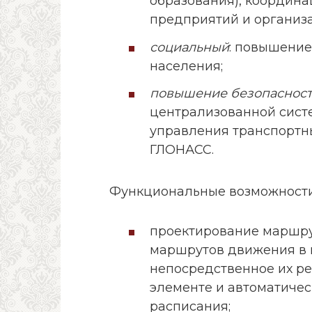
образования), координа
предприятий и организ
социальный
: повышение
населения;
повышение безопаснос
централизованной сис
управления транспортн
ГЛОНАСС.
Функциональные возможности
проектирование маршрут
маршрутов движения в п
непосредственное их р
элементе и автоматиче
расписания;