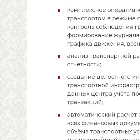
комплексное оперативн
транспортом в режиме o
контроль соблюдения г
формирование журнала 
графика движения, воз
анализ транспортной ра
отчетности;
создание целостного и
транспортной инфрастру
данных центра учёта пр
транзакций;
автоматический расчёт 
всех финансовых докуме
объёма транспортных ус
маршрутов/дней недели