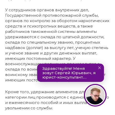
У сотрудников органов внутренних дел,
Государственной противопожарной службы,
органов по контролю за оборотом наркотических
средств и психотропных веществ, а также
работников таможенной системы алименты
удерживаются с оклада по штатной должности,
оклада по специальному званию, процентных
надбавок (доплат) за выслугу лет, ученую степень
и ученое звание и других денежных выплат,
имеющих постоянный характер. У
военнослужащих удержание производится с
оклада по воинской должности, оклада по
воинскому званию, ежемесячных и иных выплат
имеющих постоянный характер.
Кроме того, удержание алиментов для данной
категории лиц производится с единовременного
и ежемесячного пособий и иных выплат при
увольнении со службы.