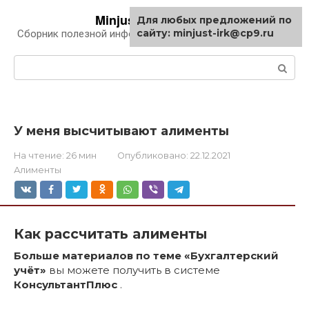
Перейти
Minjust-irk.ru
Для любых предложений по
к
сайту: minjust-irk@cp9.ru
Сборник полезной информации про автомобили
контенту
Поиск:
У меня высчитывают алименты
На чтение:
26 мин
Опубликовано:
22.12.2021
Алименты
Как рассчитать алименты
Больше материалов по теме «Бухгалтерский
учёт»
вы можете получить в системе
КонсультантПлюс
.