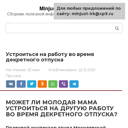
Перейти
Minjust-irk.ru
Для любых предложений по
к
сайту: minjust-irk@cp9.ru
Сборник полезной информации про автомобили
контенту
Поиск:
Устроиться на работу во время
декретного отпуска
На чтение:
22 мин
Опубликовано:
22.12.2021
Прочее
МОЖЕТ ЛИ МОЛОДАЯ МАМА
УСТРОИТЬСЯ НА ДРУГУЮ РАБОТУ
ВО ВРЕМЯ ДЕКРЕТНОГО ОТПУСКА?
Правовой инспектор труда Могилевской