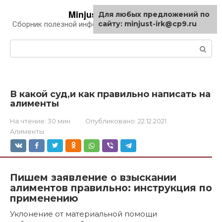
Перейти
Minjust-irk.ru
Для любых предложений по
к
сайту: minjust-irk@cp9.ru
Сборник полезной информации про автомобили
контенту
Поиск:
В какой суд,и как правильно написать на
алименты
На чтение:
30 мин
Опубликовано:
22.12.2021
Алименты
Пишем заявление о взыскании
алиментов правильно: инструкция по
применению
Уклонение от материальной помощи