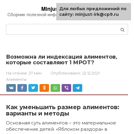
Перейти
Minjust-irk.ru
Для любых предложений по
к
сайту: minjust-irk@cp9.ru
Сборник полезной информации про автомобили
контенту
Поиск:
Возможна ли индексация алиментов,
которые составляют 1 МРОТ?
На чтение:
27 мин
Опубликовано:
22.12.2021
Алименты
Как уменьшить размер алиментов:
варианты и методы
Основная суть алиментов – это материальное
обеспечение детей. «Яблоком раздора» в