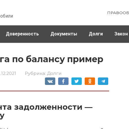
ПРАВООБ
мобили
Доверенность
Документы
Долги
Закон
ховка
Штрафы и налоги
лга по балансу пример
.12.2021
Рубрика:
Долги
нта задолженности —
у