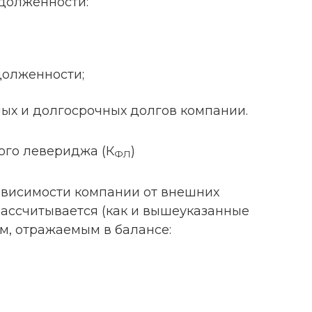
адолженности:
долженности;
ных и долгосрочных долгов компании.
го левериджа (К
)
ФЛ
ависимости компании от внешних
рассчитывается (как и вышеуказанные
м, отражаемым в балансе: