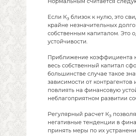
Нормальным считается следу
Если К
близок к нулю, это св
З
крайне незначительных долгов
собственным капиталом. Это 
устойчивости.
Приближение коэффициента к 1
весь собственный капитал сфо
большинстве случае такое зн
зависимости от контрагентов 
повлиять на финансовую усто
неблагоприятном развитии со
Регулярный расчет К
позволя
З
негативные тенденции в фина
принять меры по их устранени