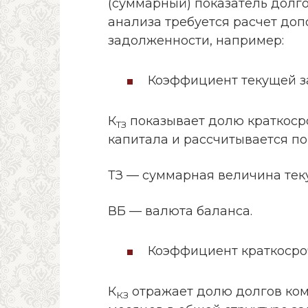
(суммарный) показатель долг
анализа требуется расчет до
задолженности, например:
Коэффициент текущей з
К
показывает долю краткоср
ТЗ
капитала и рассчитывается по
ТЗ — суммарная величина тек
ВБ — валюта баланса.
Коэффициент краткосро
К
отражает долю долгов ком
КЗ