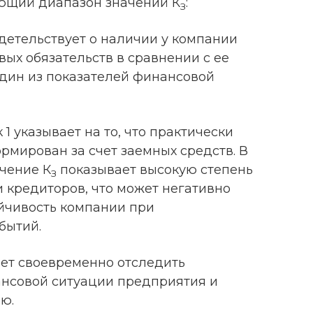
ющий диапазон значений К
:
З
идетельствует о наличии у компании
ых обязательств в сравнении с ее
один из показателей финансовой
 указывает на то, что практически
рмирован за счет заемных средств. В
ачение К
показывает высокую степень
З
и кредиторов, что может негативно
йчивость компании при
бытий.
ет своевременно отследить
нсовой ситуации предприятия и
ю.