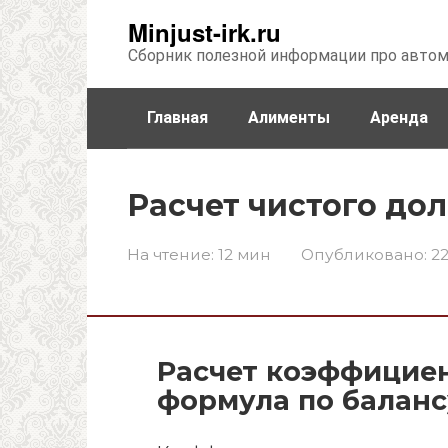
Перейти
Minjust-irk.ru
к
Сборник полезной информации про авто
контенту
Главная
Алименты
Аренда
Недвижимость
Прочее
Стра
Расчет чистого до
На чтение:
12 мин
Опубликовано:
22
Расчет коэффицие
формула по баланс