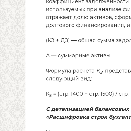
Коэффициент задолженности 
используемых при анализе фи
отражает долю активов, сфор
долгового финансирования, и
(КЗ + ДЗ) — общая сумма зад
А — суммарные активы.
Формула расчета
К
, предста
З
следующий вид:
К
= (стр. 1400 + стр. 1500) / стр. 
З
С детализацией балансовых 
«Расшифровка строк бухгалтер