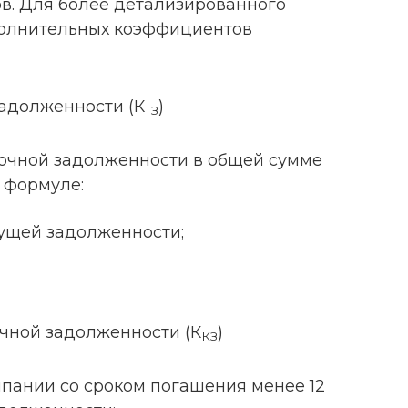
ов. Для более детализированного
полнительных коэффициентов
адолженности (К
)
ТЗ
очной задолженности в общей сумме
 формуле:
ущей задолженности;
чной задолженности (К
)
КЗ
пании со сроком погашения менее 12