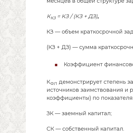
месяцев в общей структуре з
К
= КЗ / (КЗ + ДЗ)
,
КЗ
КЗ — объем краткосрочной за
(КЗ + ДЗ) — сумма краткосроч
Коэффициент финансово
К
демонстрирует степень з
ФЛ
источников заимствования и 
коэффициенты) по показателя
ЗК — заемный капитал;
СК — собственный капитал.