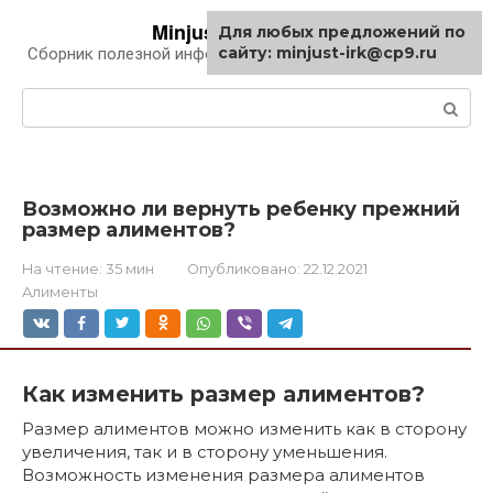
Перейти
Minjust-irk.ru
Для любых предложений по
к
сайту: minjust-irk@cp9.ru
Сборник полезной информации про автомобили
контенту
Поиск:
Возможно ли вернуть ребенку прежний
размер алиментов?
На чтение:
35 мин
Опубликовано:
22.12.2021
Алименты
Как изменить размер алиментов?
Размер алиментов можно изменить как в сторону
увеличения, так и в сторону уменьшения.
Возможность изменения размера алиментов