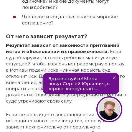
одиночке? и какие документы могут
понадобиться?
Что такое и когда заключается мировое
соглашение?
От чего зависит результат?
Результат зависит от законности притязаний
истца и обоснований их правомочности.
Если
суд обнаружит, что мать ребёнка манипулирует
ситуацией, чтобы извлечь неправомерную пользу,
а мотивы подачи иска – личная корысть, суд
отклонит иск. Для того чтобы не сложилось такого
впечатления, всё изложенное в иске должно
опираться на факты и подтверждающие их
документы. Голословные утверждения и эмоции в
суде утрачивают свою силу.
Если же речь идёт о восстановлении
исполнительного производства, то результат
зависит исключительно от правильного