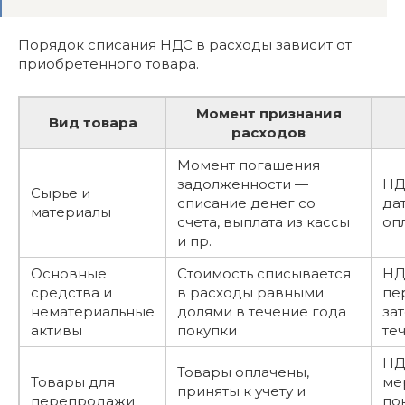
Порядок списания НДС в расходы зависит от
приобретенного товара.
Момент признания
Вид товара
расходов
Момент погашения
задолженности —
НД
Сырье и
списание денег со
да
материалы
счета, выплата из кассы
оп
и пр.
Основные
Стоимость списывается
НД
средства и
в расходы равными
пе
нематериальные
долями в течение года
за
активы
покупки
те
НД
Товары оплачены,
Товары для
ме
приняты к учету и
перепродажи
по