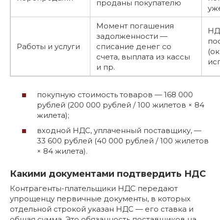
проданы покупателю
уж
Момент погашения
НД
задолженности —
по
Работы и услуги
списание денег со
(ок
счета, выплата из кассы
ис
и пр.
покупную стоимость товаров — 168 000
рублей (200 000 рублей / 100 жилетов × 84
жилета);
входной НДС, уплаченный поставщику, —
33 600 рублей (40 000 рублей / 100 жилетов
× 84 жилета).
Какими документами подтвердить НДС
Контрагенты-плательщики НДС передают
упрощенцу первичные документы, в которых
отдельной строкой указан НДС — его ставка и
общая сумма. Это обязанность поставщиков на