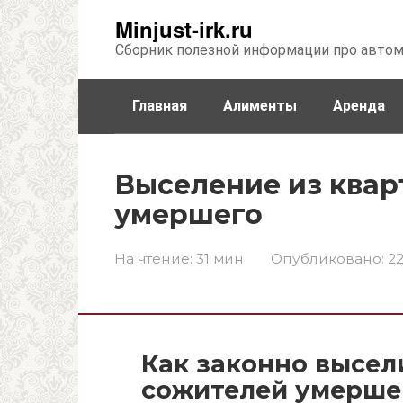
Перейти
Minjust-irk.ru
к
Сборник полезной информации про авто
контенту
Главная
Алименты
Аренда
Недвижимость
Прочее
Стра
Выселение из ква
умершего
На чтение:
31 мин
Опубликовано:
22
Как законно высе
сожителей умерше