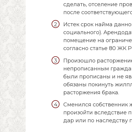
сделать, отселение про
после соответствующего
Истек срок найма данно
социального). Арендода
помещение на ограничен
согласно статье 80 ЖК 
Произошло расторжение
непрописанным граждан
были прописаны и не я
обязаны покинуть жилп
расторжения брака.
Сменился собственник 
произойти вследствие 
дар или по наследству 