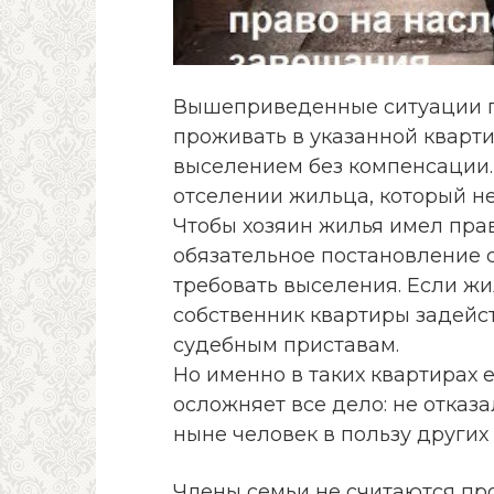
Вышеприведенные ситуации п
проживать в указанной кварт
выселением без компенсации. 
отселении жильца, который н
Чтобы хозяин жилья имел пра
обязательное постановление 
требовать выселения. Если жи
собственник квартиры задейс
судебным приставам.
Но именно в таких квартирах е
осложняет все дело: не отказ
ныне человек в пользу други
Члены семьи не считаются п