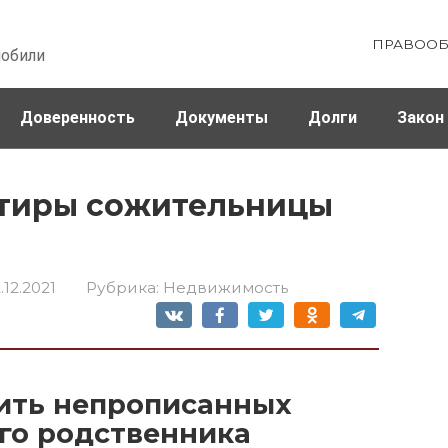
ПРАВООБ
мобили
Доверенность
Документы
Долги
Закон
ховка
Штрафы и налоги
ртиры сожительницы
.12.2021
Рубрика:
Недвижимость
лить непрописанных
го родственника