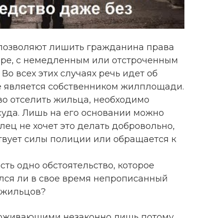
озволяют лишить гражданина права
ире, с немедленным или отстроченным
Во всех этих случаях речь идет об
е является собственником жилплощади.
во отселить жильца, необходимо
суда. Лишь на его основании можно
лец не хочет это делать добровольно,
твует силы полиции или обращается к
сть одно обстоятельство, которое
ался ли в свое время непрописанный
х жильцов?
роживающими незаконно лишь потому,