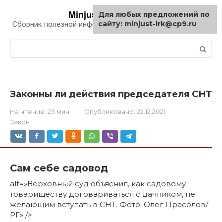
Перейти
Minjust-irk.ru
Для любых предложений по
к
сайту: minjust-irk@cp9.ru
Сборник полезной информации про автомобили
контенту
Поиск:
Законны ли действия председателя СНТ
На чтение:
23 мин
Опубликовано:
22.12.2021
Закон
Сам себе садовод
alt=»Верховный суд объяснил, как садовому
товариществу договариваться с дачником, не
желающим вступать в СНТ. Фото: Олег Прасолов/
РГ» />