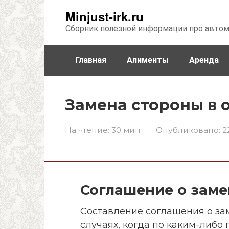
Перейти
Minjust-irk.ru
к
Сборник полезной информации про авто
контенту
Главная
Алименты
Аренда
Недвижимость
Прочее
Стра
Замена стороны в 
На чтение:
30 мин
Опубликовано:
2
Соглашение о заме
Составление соглашения о за
случаях, когда по каким-либо