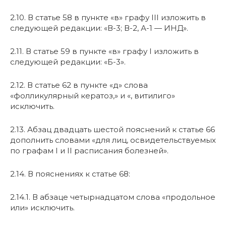
2.10. В статье 58 в пункте «в» графу III изложить в
следующей редакции: «В-3; В-2, А-1 — ИНД».
2.11. В статье 59 в пункте «в» графу I изложить в
следующей редакции: «Б-3».
2.12. В статье 62 в пункте «д» слова
«фолликулярный кератоз,» и «, витилиго»
исключить.
2.13. Абзац двадцать шестой пояснений к статье 66
дополнить словами «для лиц, освидетельствуемых
по графам I и II расписания болезней».
2.14. В пояснениях к статье 68:
2.14.1. В абзаце четырнадцатом слова «продольное
или» исключить.