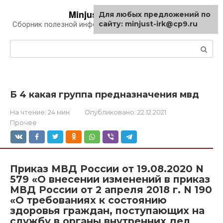
Перейти
Minjust-irk.ru
Для любых предложений по
к
сайту: minjust-irk@cp9.ru
Сборник полезной информации про автомобили
контенту
Поиск:
Б 4 какая группа предназначения мвд
На чтение:
24 мин
Опубликовано:
22.12.2021
Прочее
Приказ МВД России от 19.08.2020 N
579 «О внесении изменений в приказ
МВД России от 2 апреля 2018 г. N 190
«О требованиях к состоянию
здоровья граждан, поступающих на
службу в органы внутренних дел