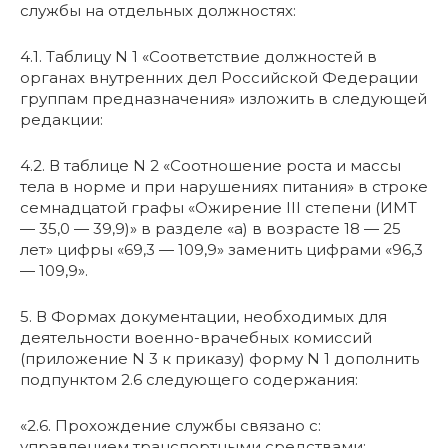
службы на отдельных должностях:
4.1. Таблицу N 1 «Соответствие должностей в
органах внутренних дел Российской Федерации
группам предназначения» изложить в следующей
редакции:
4.2. В таблице N 2 «Соотношение роста и массы
тела в норме и при нарушениях питания» в строке
семнадцатой графы «Ожирение III степени (ИМТ
— 35,0 — 39,9)» в разделе «а) в возрасте 18 — 25
лет» цифры «69,3 — 109,9» заменить цифрами «96,3
— 109,9».
5. В Формах документации, необходимых для
деятельности военно-врачебных комиссий
(приложение N 3 к приказу) форму N 1 дополнить
подпунктом 2.6 следующего содержания:
«2.6. Прохождение службы связано с:
управлением транспортными средствами;