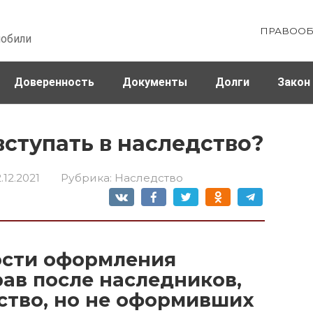
ПРАВООБ
мобили
Доверенность
Документы
Долги
Закон
ховка
Штрафы и налоги
 вступать в наследство?
.12.2021
Рубрика:
Наследство
ости оформления
ав после наследников,
ство, но не оформивших