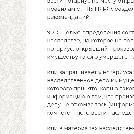
вести нотариус по месту откр
правилам ст. 1115 ГК РФ, разд
рекомендаций.
9.2. С целью определения сос
наследстве, на которое не по
нотариус, открывший произво
имуществу такого умершего н
или запрашивает у нотариуса,
наследственное дело к имуще
которого принято, копию тако
информацию о том, что произ
делу не открывалось (информа
компетентного вести наследст
или в материалах наследстве