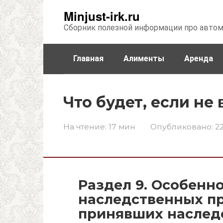
Перейти
Minjust-irk.ru
к
Сборник полезной информации про авто
контенту
Главная
Алименты
Аренда
Недвижимость
Прочее
Стра
Что будет, если не
На чтение:
17 мин
Опубликовано:
22
Раздел 9. Особенн
наследственных пр
принявших наслед