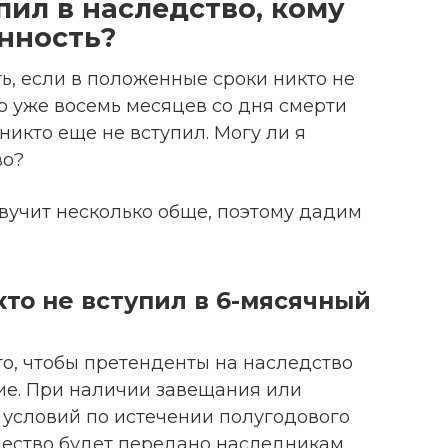
пил в наследство, кому
нность?
ь, если в положенные сроки никто не
о уже восемь месяцев со дня смерти
никто еще не вступил. Могу ли я
во?
вучит несколько обще, поэтому дадим
кто не вступил в 6-мясячный
то, чтобы претенденты на наследство
ние. При наличии завещания или
условий по истечении полугодового
ество будет передано наследникам.