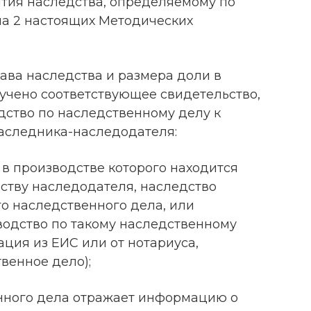
ытия наследства, определяемому по
ела 2 настоящих Методических
тава наследства и размера доли в
лучено соответствующее свидетельство,
дство по наследственному делу к
аследника-наследодателя:
 в производстве которого находится
ству наследодателя, наследство
го наследственного дела, или
водство по такому наследственному
ция из ЕИС или от нотариуса,
венное дело);
нного дела отражает информацию о