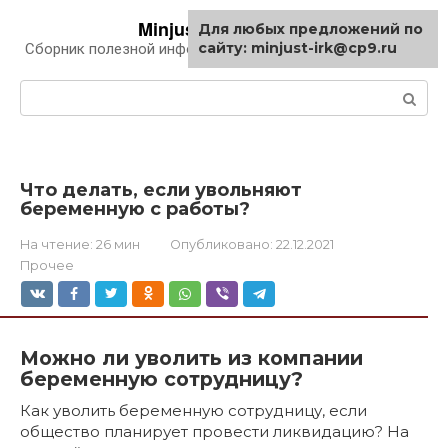
Перейти
Minjust-irk.ru
Для любых предложений по
к
сайту: minjust-irk@cp9.ru
Сборник полезной информации про автомобили
контенту
Поиск:
Что делать, если увольняют
беременную с работы?
На чтение:
26 мин
Опубликовано:
22.12.2021
Прочее
Можно ли уволить из компании
беременную сотрудницу?
Как уволить беременную сотрудницу, если
общество планирует провести ликвидацию? На