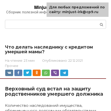
Перейти
Minjust-irk.ru
Для любых предложений по
к
сайту: minjust-irk@cp9.ru
Сборник полезной информации про автомобили
контенту
Поиск:
Что делать наследнику с кредитом
умершей мамы?
На чтение:
23 мин
Опубликовано:
22.12.2021
Прочее
Верховный суд встал на защиту
родственников умершего должника
Количество наследований имущества,
обремененного долговыми обязательствами,