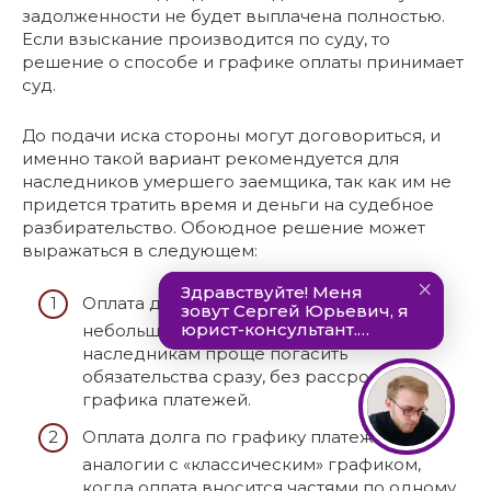
задолженности не будет выплачена полностью.
Если взыскание производится по суду, то
решение о способе и графике оплаты принимает
суд.
До подачи иска стороны могут договориться, и
именно такой вариант рекомендуется для
наследников умершего заемщика, так как им не
придется тратить время и деньги на судебное
разбирательство. Обоюдное решение может
выражаться в следующем:
Оплата долга одним платежом – при
небольших суммах задолженности
наследникам проще погасить
обязательства сразу, без рассрочки и
графика платежей.
Оплата долга по графику платежей – по
аналогии с «классическим» графиком,
когда оплата вносится частями по одному