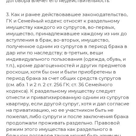
договора влечет его недействительность.
3. Как и ранее действовавшее законодательство,
ГК и Семейный кодекс относят к раздельному
имуществу каждого из супругов, во-первых,
имущество, принадлежавшее каждому из них до
вступления в брак, во-вторых, имущество,
полученное одним из супругов в период брака в
дар или по наследству; в-третьих, вещи
индивидуального пользования (одежда, обувь, и
т.п.), кроме драгоценностей и других предметов
роскоши, хотя бы они и были приобретены в
период брака за счет общих средств супругов
(см. абз. 1 и 2 п. 2 ст. 256 ГК; ст. 36 Семейного
кодекса). К раздельному имуществу следует
отнести и приватизированную одним из супругов
квартиру, если другой супруг, хотя и дал согласие
на приватизацию, но ее участником быть не
пожелал, либо супруги и после заключения брака
продолжали проживать раздельно. Правовой
режим этого имущества как раздельного в
брачном договоре также может быть изменен