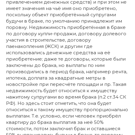
привлечением денежных средств) и при этом не
имеет значения на чьё имя оно приобретено,
поскольку объект приобретённый супругами
будучи в браке, по умолчанию принадлежит им
поровну. Недвижимость приобретённая в браке
по договору купли-продажи, договору долевого
участия в строительстве, договору
паенакопления (ЖСК) и другим где
использовались денежные средства на её
приобретение; даже те договоры, которые были
заключены до брака, но выплаты по ним
производились в период брака, например рента,
ипотека, доплата за квадратные метры в
новостройке при пересчёте площади и пр. Такая
недвижимость будет относиться к имуществу
нажитому супругами во время брака (п.2 ст.34 СК
РФ). Но здесь стоит отметить, что она будет
относиться к такому имуществу пропорционально
выплатам. Т.е. условно, если человек приобрёл
квартиру до брака выплатив за неё 50%
стоимости, потом заключил брак и оставшиеся
50% выплачивались будучи в браке, то первому