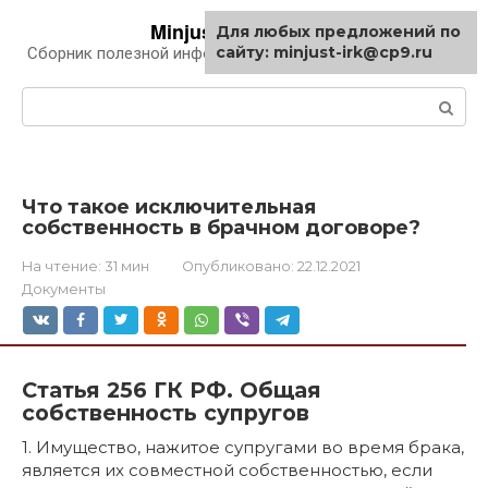
Перейти
Minjust-irk.ru
Для любых предложений по
к
сайту: minjust-irk@cp9.ru
Сборник полезной информации про автомобили
контенту
Поиск:
Что такое исключительная
собственность в брачном договоре?
На чтение:
31 мин
Опубликовано:
22.12.2021
Документы
Статья 256 ГК РФ. Общая
собственность супругов
1. Имущество, нажитое супругами во время брака,
является их совместной собственностью, если