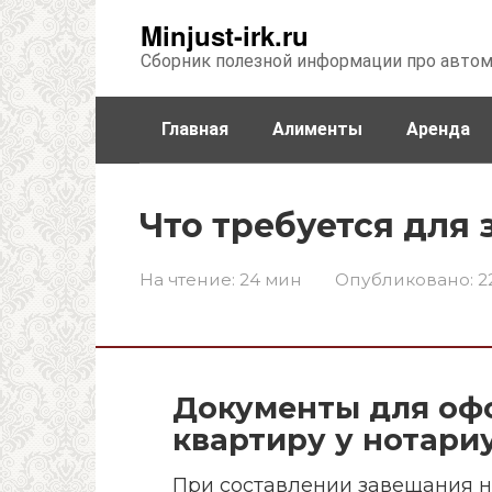
Перейти
Minjust-irk.ru
к
Сборник полезной информации про авто
контенту
Главная
Алименты
Аренда
Недвижимость
Прочее
Стра
Что требуется для
На чтение:
24 мин
Опубликовано:
2
Документы для оф
квартиру у нотариу
При составлении завещания на