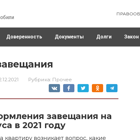
ПРАВООБ
мобили
Доверенность
Документы
Долги
Закон
ховка
Штрафы и налоги
 завещания
2.12.2021
Рубрика:
Прочее
ормления завещания на
са в 2021 году
 квартиру возникает вопрос, какие