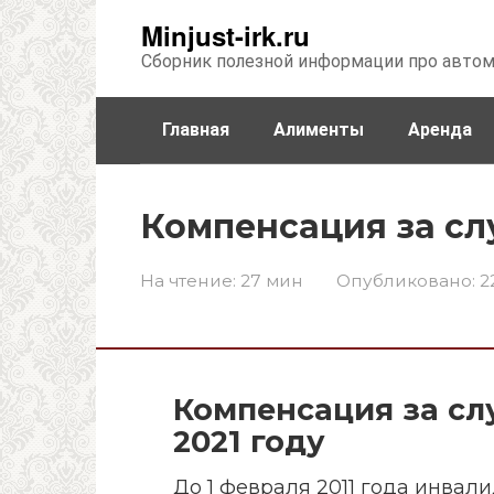
Перейти
Minjust-irk.ru
к
Сборник полезной информации про авто
контенту
Главная
Алименты
Аренда
Недвижимость
Прочее
Стра
Компенсация за сл
На чтение:
27 мин
Опубликовано:
2
Компенсация за сл
2021 году
До 1 февраля 2011 года инвал