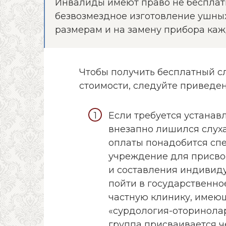
Инвалиды имеют право не бесплатн
безвозмездное изготовление ушн
размерам и на замену прибора каж
Чтобы получить бесплатный с
стоимости, следуйте приведе
Если требуется устанавл
внезапно лишился слуха
оплаты понадобится сп
учреждение для присво
и составления индивид
пойти в государственн
частную клинику, имею
«сурдология-оторинолар
группа присваивается ч