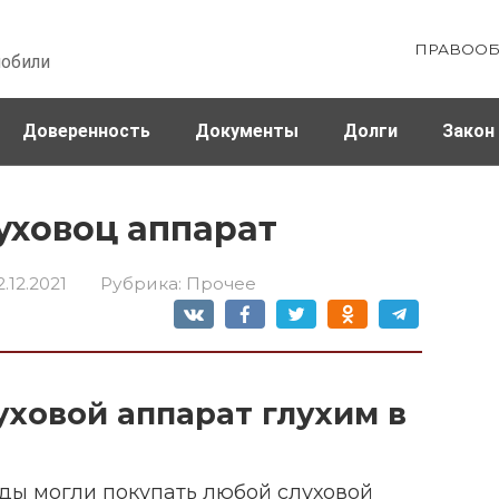
ПРАВООБ
мобили
Доверенность
Документы
Долги
Закон
ховка
Штрафы и налоги
уховоц аппарат
2.12.2021
Рубрика:
Прочее
уховой аппарат глухим в
иды могли покупать любой слуховой