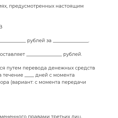
овиях, предусмотренных настоящим
В
___________ рублей за _______________.
оставляет _______________ рублей.
тся путем перевода денежных средств
в течение ____ дней с момента
ора (вариант: с момента передачи
ремененного правами третьих лиц,