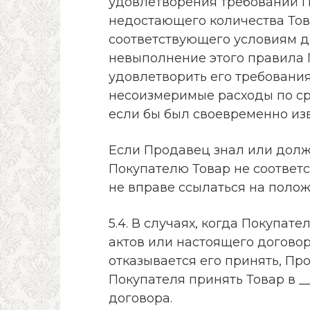
удовлетворения требований П
недостающего количества Това
соответствующего условиям да
невыполнение этого правила
удовлетворить его требовани
несоизмеримые расходы по сра
если бы был своевременно из
Если Продавец знал или долж
Покупателю Товар не соответс
не вправе ссылаться на положен
5.4. В случаях, когда Покупат
актов или настоящего догово
отказывается его принять, Пр
Покупателя принять Товар в __
договора.