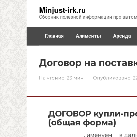
Перейти
Minjust-irk.ru
к
Сборник полезной информации про авто
контенту
Главная
Алименты
Аренда
Недвижимость
Прочее
Стра
Договор на постав
На чтение:
23 мин
Опубликовано:
2
ДОГОВОР купли-пр
(общая форма)
_____________, именуем__ в д