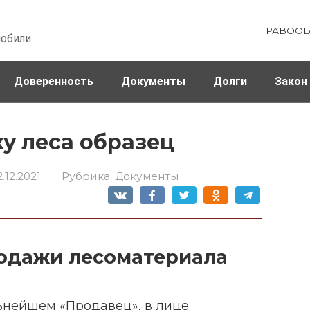
ПРАВООБ
мобили
Доверенность
Документы
Долги
Закон
ховка
Штрафы и налоги
ку леса образец
2.12.2021
Рубрика:
Документы
одажи лесоматериала
альнейшем «Продавец», в лице