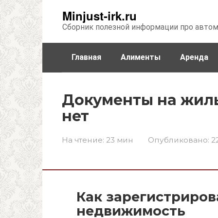
Перейти
Minjust-irk.ru
к
Сборник полезной информации про авто
контенту
Главная
Алименты
Аренда
Недвижимость
Прочее
Стра
Документы на жиль
нет
На чтение:
23 мин
Опубликовано:
2
Как зарегистриров
недвижимость