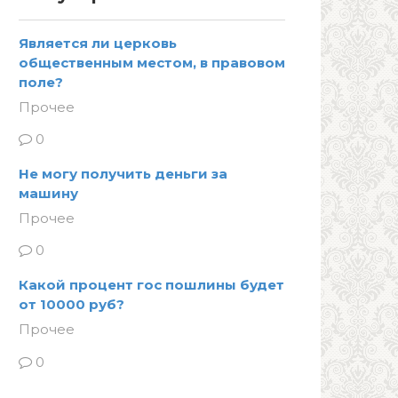
Является ли церковь
общественным местом, в правовом
поле?
Прочее
0
Не могу получить деньги за
машину
Прочее
0
Какой процент гос пошлины будет
от 10000 руб?
Прочее
0