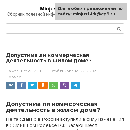
Перейти
Minjust-irk.ru
Для любых предложений по
к
сайту: minjust-irk@cp9.ru
Сборник полезной информации про автомобили
контенту
Поиск:
Допустима ли коммерческая
деятельность в жилом доме?
На чтение:
28 мин
Опубликовано:
22.12.2021
Прочее
Допустима ли коммерческая
деятельность в жилом доме?
Не так давно в России вступили в силу изменения
в Жилищном кодексе РФ, касающиеся