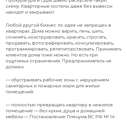
Прокуратура и суды давно раскусили такую
схему. Квартирные хостелы даже без вывесок
находят и закрывают.
Любой другой бизнес по идее не запрещен в
квартирах. Дома можно варить, печь, шить,
сочинять, конструировать, красить, строгать,
продавать, фотографировать, консультировать,
программировать, репетиторствовать. Принимать
клиентов дома тоже можно. Но есть три
ощутимых ограничения. Предприниматель не
должен:
— обустраивать рабочие зоны с нарушением
санитарных и пожарных норм для жилых
помещений;
— полностью превращать квартиру в нежилое
помещение — без кухни, душа и домашней
мебели — Постановление Пленума ВС РФ № 14 .