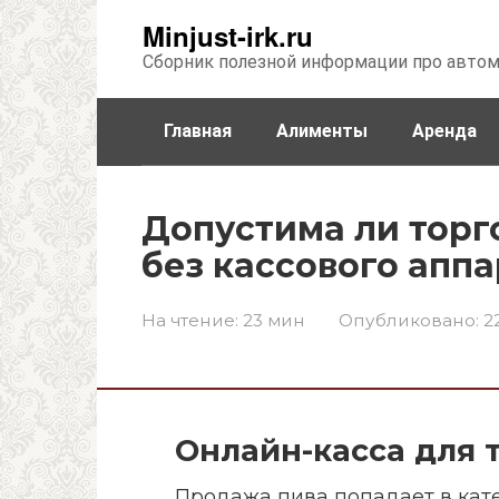
Перейти
Minjust-irk.ru
к
Сборник полезной информации про авто
контенту
Главная
Алименты
Аренда
Недвижимость
Прочее
Стра
Допустима ли торг
без кассового апп
На чтение:
23 мин
Опубликовано:
2
Онлайн-касса для 
Продажа пива попадает в кат