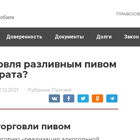
ПРАВООБ
мобили
Доверенность
Документы
Долги
Закон
ховка
Штрафы и налоги
овля разливным пивом
арата?
2.12.2021
Рубрика:
Прочее
торговли пивом
егорию «реализация алкогольной