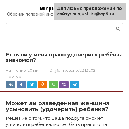
Перейти
Minjust-irk.ru
Для любых предложений по
к
сайту: minjust-irk@cp9.ru
Сборник полезной информации про автомобили
контенту
Поиск:
Есть ли у меня право удочерить ребёнка
знакомой?
На чтение:
20 мин
Опубликовано:
22.12.2021
Прочее
Может ли разведенная женщина
усыновить (удочерить) ребенка?
Решение о том, что Ваша подруга сможет
удочерить ребенка, может быть принято на