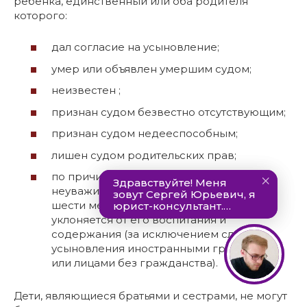
ребенка, единственный или оба родителя
которого:
дал согласие на усыновление;
умер или объявлен умершим судом;
неизвестен ;
признан судом безвестно отсутствующим;
признан судом недееспособным;
лишен судом родительских прав;
по причинам, признанным судом
неуважительными, не проживает более
шести месяцев совместно с ребенком и
уклоняется от его воспитания и
содержания (за исключением случаев
усыновления иностранными гражданами
или лицами без гражданства).
Дети, являющиеся братьями и сестрами, не могут