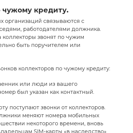
 чужому кредиту.
их организаций связываются с
оседями, работодателями должника.
а коллекторы звонят по чужим
тельно быть поручителем или
нков коллекторов по чужому кредиту:
твенник или люди из вашего
омер был указан как контактный.
ту поступают звонки от коллекторов.
олжники меняют номера мобильных
рошествии некоторого времени, вновь
владельцам SIM-карты «в наследство»