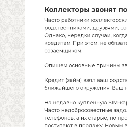
Коллекторы звонят по
Часто работники коллекторск
родственниками, друзьями, с
Однако, нередки случаи, когд
кредитам. При этом, не обяза
созаемщиком.
Опишем основные причины зво
Кредит (займ) взял ваш родс
ближайшего окружения. Ваш н
На недавно купленную SIM-кар
Часто недобросовестные зад
телефонов, а их старые, по п
поступают в продажу. Новым 