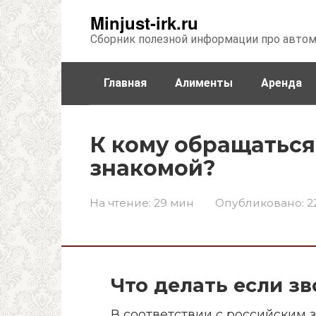
Перейти
Minjust-irk.ru
к
Сборник полезной информации про авто
контенту
Главная
Алименты
Аренда
Недвижимость
Прочее
Стра
К кому обращаться
знакомой?
На чтение:
29 мин
Опубликовано:
2
Что делать если з
В соответствии с российским