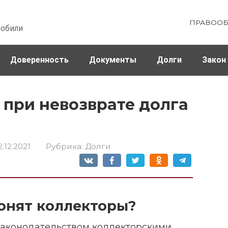
ПРАВООБ
мобили
Доверенность
Документы
Долги
Закон
ховка
Штрафы и налоги
 при невозврате долга
2.12.2021
Рубрика:
Долги
вонят коллекторы?
 законодательством коллекторскими