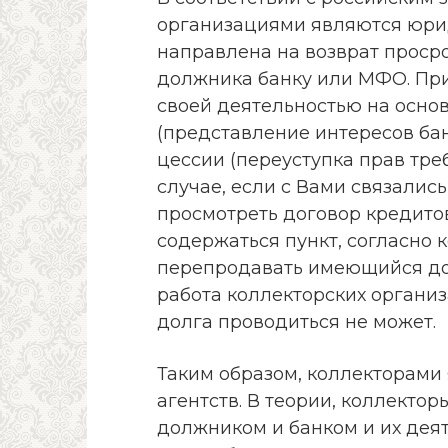
организациями являются юрид
направлена на возврат проср
должника банку или МФО. При
своей деятельностью на осно
(представление интересов ба
цессии (переуступка прав тре
случае, если с Вами связалис
просмотреть договор кредитов
содержаться пункт, согласно 
перепродавать имеющийся дол
работа коллекторских органи
долга проводиться не может.
Таким образом, коллекторами
агентств. В теории, коллект
должником и банком и их деят