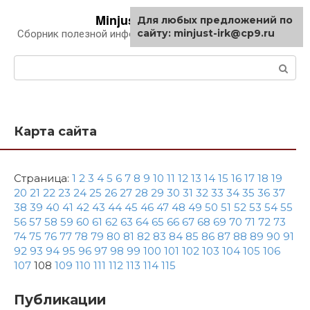
Перейти
Minjust-irk.ru
Для любых предложений по
к
сайту: minjust-irk@cp9.ru
Сборник полезной информации про автомобили
контенту
Поиск:
Карта сайта
Страница:
1
2
3
4
5
6
7
8
9
10
11
12
13
14
15
16
17
18
19
20
21
22
23
24
25
26
27
28
29
30
31
32
33
34
35
36
37
38
39
40
41
42
43
44
45
46
47
48
49
50
51
52
53
54
55
56
57
58
59
60
61
62
63
64
65
66
67
68
69
70
71
72
73
74
75
76
77
78
79
80
81
82
83
84
85
86
87
88
89
90
91
92
93
94
95
96
97
98
99
100
101
102
103
104
105
106
107
108
109
110
111
112
113
114
115
Публикации