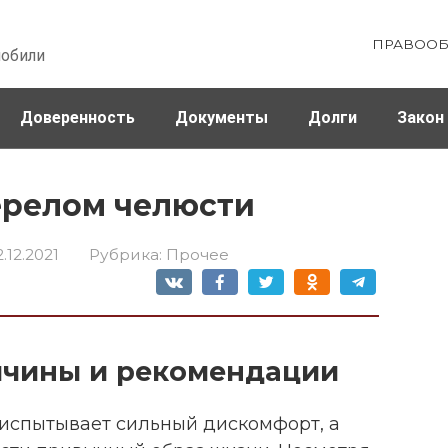
ПРАВООБ
мобили
Доверенность
Документы
Долги
Закон
ховка
Штрафы и налоги
перелом челюсти
2.12.2021
Рубрика:
Прочее
ичины и рекомендации
 испытывает сильный дискомфорт, а