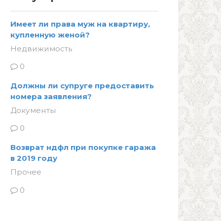
Имеет ли права муж на квартиру,
купленную женой?
Недвижимость
0
Должны ли супруге предоставить
номера заявления?
Документы
0
Возврат ндфл при покупке гаража
в 2019 году
Прочее
0