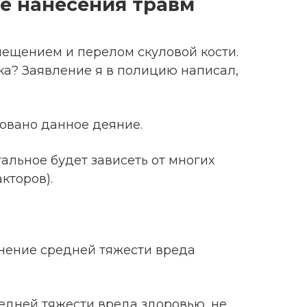
е нанесения травм
мещением и перелом скуловой кости.
ка? Заявление я в полицию написал,
овано данное деяние.
тальное будет зависеть от многих
кторов).
инение средней тяжести вреда
едней тяжести вреда здоровью, не