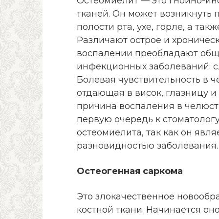
Остеомиелит — это гнойно-ин
тканей. Он может возникнуть 
полости рта, ухе, горле, а та
Различают острое и хроническ
воспалении преобладают общ
инфекционных заболеваний: сл
Болевая чувствительность в ч
отдающая в висок, глазницу и
причина воспаления в челюсти
первую очередь к стоматолог
остеомиелита, так как он явл
разновидностью заболевания.
Остеогенная саркома
Это злокачественное новообра
костной ткани. Начинается о