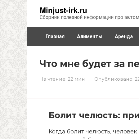
Перейти
Minjust-irk.ru
к
Сборник полезной информации про авто
контенту
Главная
Алименты
Аренда
Недвижимость
Прочее
Стра
Что мне будет за 
На чтение:
22 мин
Опубликовано:
2
Болит челюсть: пр
Когда болит челюсть, человек