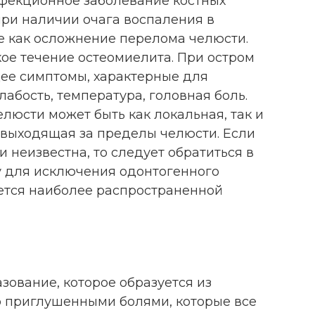
фекционное заболевание костных
при наличии очага воспаления в
кже как осложнение перелома челюсти.
ое течение остеомиелита. При остром
ее симптомы, характерные для
абость, температура, головная боль.
елюсти может быть как локальная, так и
 выходящая за пределы челюсти. Если
 неизвестна, то следует обратиться в
у для исключения одонтогенного
яется наиболее распространенной
зование, которое образуется из
но приглушенными болями, которые все