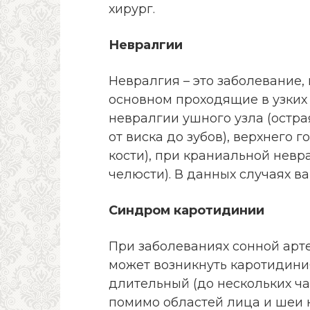
хирург.
Невралгии
Невралгия – это заболевание
основном проходящие в узких 
невралгии ушного узла (остра
от виска до зубов), верхнего 
кости), при краниальной невра
челюсти). В данных случаях в
Синдром каротидинии
При заболеваниях сонной арт
может возникнуть каротидиния
длительный (до нескольких ч
помимо областей лица и шеи