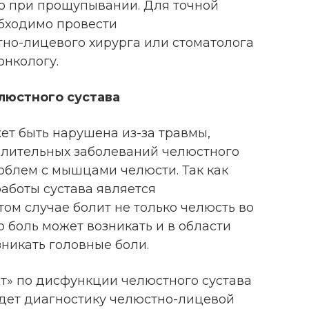
о при прощупывании. Для точной
бходимо провести
тно-лицевого хирурга или стоматолога
онкологу.
юстного сустава
ет быть нарушена из-за травмы,
алительных заболеваний челюстного
облем с мышцами челюсти. Так как
аботы сустава является
ом случае болит не только челюсть во
о боль может возникать и в области
озникать головные боли.
т» по дисфункции челюстного сустава
едет диагностику челюстно-лицевой