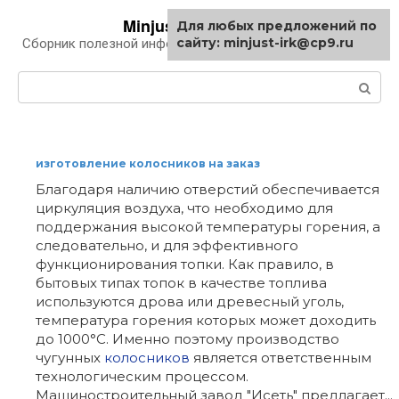
Перейти
Minjust-irk.ru
Для любых предложений по
к
сайту: minjust-irk@cp9.ru
Сборник полезной информации про автомобили
контенту
Поиск:
изготовление колосников на заказ
Благодаря наличию отверстий обеспечивается
циркуляция воздуха, что необходимо для
поддержания высокой температуры горения, а
следовательно, и для эффективного
функционирования топки. Как правило, в
бытовых типах топок в качестве топлива
используются дрова или древесный уголь,
температура горения которых может доходить
до 1000°C. Именно поэтому производство
чугунных
колосников
является ответственным
технологическим процессом.
Машиностроительный завод "Исеть" предлагает...