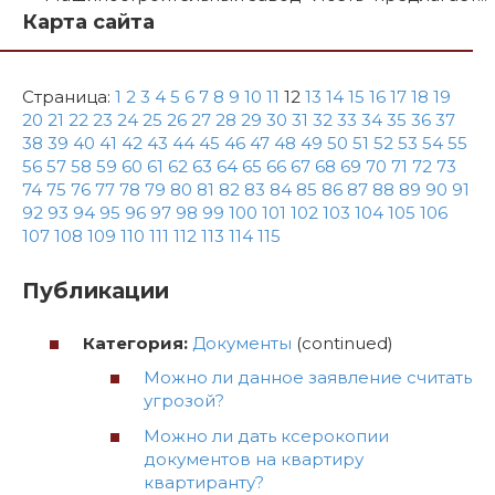
Карта сайта
Страница:
1
2
3
4
5
6
7
8
9
10
11
12
13
14
15
16
17
18
19
20
21
22
23
24
25
26
27
28
29
30
31
32
33
34
35
36
37
38
39
40
41
42
43
44
45
46
47
48
49
50
51
52
53
54
55
56
57
58
59
60
61
62
63
64
65
66
67
68
69
70
71
72
73
74
75
76
77
78
79
80
81
82
83
84
85
86
87
88
89
90
91
92
93
94
95
96
97
98
99
100
101
102
103
104
105
106
107
108
109
110
111
112
113
114
115
Публикации
Категория:
Документы
(continued)
Можно ли данное заявление считать
угрозой?
Можно ли дать ксерокопии
документов на квартиру
квартиранту?