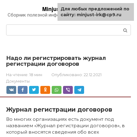
Перейти
Minjust-irk.ru
Для любых предложений по
к
сайту: minjust-irk@cp9.ru
Сборник полезной информации про автомобили
контенту
Поиск:
Надо ли регистрировать журнал
регистрации договоров
На чтение:
18 мин
Опубликовано:
22.12.2021
Документы
Журнал регистрации договоров
Во многих организациях есть документ под
названием «Журнал регистрации договоров», в
который вносятся сведения обо всех