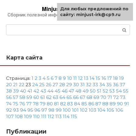
Перейти
Minjust-irk.ru
Для любых предложений по
к
сайту: minjust-irk@cp9.ru
Сборник полезной информации про автомобили
контенту
Поиск:
Карта сайта
Страница:
1
2
3
4
5
6
7
8
9
10
11
12
13
14
15
16
17
18
19
20
21
22
23
24
25
26
27
28
29
30
31
32
33
34
35
36
37
38
39
40
41
42
43
44
45
46
47
48
49
50
51
52
53
54
55
56
57
58
59
60
61
62
63
64
65
66
67
68
69
70
71
72
73
74
75
76
77
78
79
80
81
82
83
84
85
86
87
88
89
90
91
92
93
94
95
96
97
98
99
100
101
102
103
104
105
106
107
108
109
110
111
112
113
114
115
Публикации