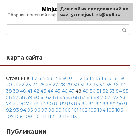
Перейти
Minjust-irk.ru
Для любых предложений по
к
сайту: minjust-irk@cp9.ru
Сборник полезной информации про автомобили
контенту
Поиск:
Карта сайта
Страница:
1
2
3
4
5
6
7
8
9
10
11
12
13
14
15
16
17
18
19
20
21
22
23
24
25
26
27
28
29
30
31
32
33
34
35
36
37
38
39
40
41
42
43
44
45
46
47
48
49
50
51
52
53
54
55
56
57
58
59
60
61
62
63
64
65
66
67
68
69
70
71
72
73
74
75
76
77
78
79
80
81
82
83
84
85
86
87
88
89
90
91
92
93
94
95
96
97
98
99
100
101
102
103
104
105
106
107
108
109
110
111
112
113
114
115
Публикации