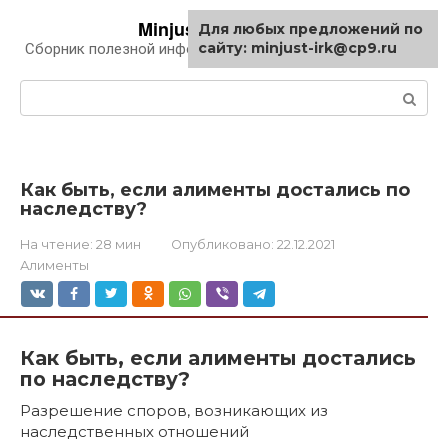
Перейти
Minjust-irk.ru
Для любых предложений по
к
сайту: minjust-irk@cp9.ru
Сборник полезной информации про автомобили
контенту
Поиск:
Как быть, если алименты достались по
наследству?
На чтение:
28 мин
Опубликовано:
22.12.2021
Алименты
Как быть, если алименты достались
по наследству?
Разрешение споров, возникающих из
наследственных отношений