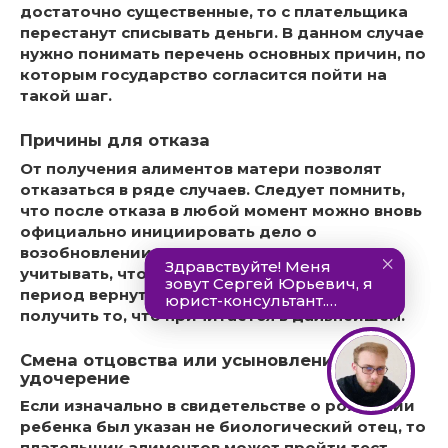
достаточно существенные, то с плательщика
перестанут списывать деньги. В данном случае
нужно понимать перечень основных причин, по
которым государство согласится пойти на
такой шаг.
Причины для отказа
От получения алиментов матери позволят
отказаться в ряде случаев. Следует помнить,
что после отказа в любой момент можно вновь
официально инициировать дело о
возобновлении выплат. Однако нужно
учитывать, что платежи за предыдущий
период вернуть не получиться: только
получить то, что причитается в дальнейшем.
Смена отцовства или усыновление/
удочерение
Если изначально в свидетельстве о рождении
ребенка был указан не биологический отец, то
плательщик алиментов может пройти тест,