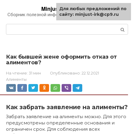
Перейти
Minjust-irk.ru
Для любых предложений по
к
сайту: minjust-irk@cp9.ru
Сборник полезной информации про автомобили
контенту
Поиск:
Как бывшей жене оформить отказ от
алиментов?
На чтение:
31 мин
Опубликовано:
22.12.2021
Алименты
Как забрать заявление на алименты?
Забрать заявление на алименты можно. Для этого
предусмотрены определенные основания и
ограничен срок. Для соблюдения всех