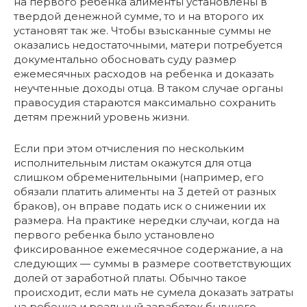
на первого ребенка алименты установлены в
твердой денежной сумме, то и на второго их
установят так же. Чтобы взысканные суммы не
оказались недостаточными, матери потребуется
документально обосновать суду размер
ежемесячных расходов на ребенка и доказать
неучтенные доходы отца. В таком случае органы
правосудия стараются максимально сохранить
детям прежний уровень жизни.
Если при этом отчисления по нескольким
исполнительным листам окажутся для отца
слишком обременительными (например, его
обязали платить алименты на 3 детей от разных
браков), он вправе подать иск о снижении их
размера. На практике нередки случаи, когда на
первого ребенка было установлено
фиксированное ежемесячное содержание, а на
следующих — суммы в размере соответствующих
долей от заработной платы. Обычно такое
происходит, если мать не сумела доказать затраты
на ребенка и реальный заработок бывшего