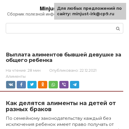
Перейти
Minjust-irk.ru
Для любых предложений по
к
сайту: minjust-irk@cp9.ru
Сборник полезной информации про автомобили
контенту
Поиск:
Выплата алиментов бывшей девушке за
общего ребенка
На чтение:
28 мин
Опубликовано:
22.12.2021
Алименты
Как делятся алименты на детей от
разных браков
По семейному законодательству каждый без
исключения ребенок имеет право получать от