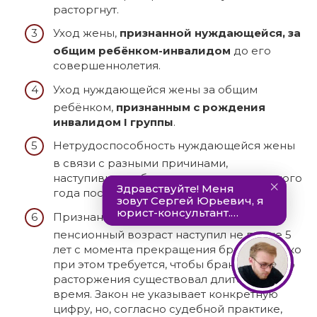
расторгнут.
Уход жены,
признанной нуждающейся, за
общим ребёнком-инвалидом
до его
совершеннолетия.
Уход нуждающейся жены за общим
ребёнком,
признанным с рождения
инвалидом I группы
.
Нетрудоспособность нуждающейся жены
в связи с разными причинами,
наступившая в браке или в течение одного
года после, того как он был расторгнут.
Признание жены нуждающейся, если её
пенсионный возраст наступил не позже 5
лет с момента прекращения брака. Однако
при этом требуется, чтобы брак до своего
расторжения существовал длительное
время. Закон не указывает конкретную
цифру, но, согласно судебной практике,