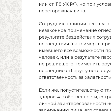
или ст. 118 УК РФ, но при усло
неосторожная вина.
Сотрудник полиции несет угол
незаконное применение огнест
результате бездействия сотр
последствия (например, в при
имевшего все возможности пр
человек, или в результате па
не решившего применить оруж
последние отберут у него оруж
ответственность за халатность 
Если же, попустительствую т
здоровья, собственности, сот
личной заинтересованности н
задержанию лица, его соверш