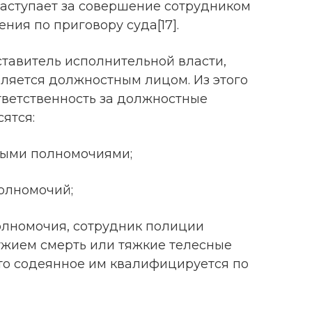
аступает за совершение сотрудником
ния по приговору суда[17].
ставитель исполнительной власти,
вляется должностным лицом. Из этого
ответственность за должностные
ятся:
ными полномочиями;
олномочий;
олномочия, сотрудник полиции
жием смерть или тяжкие телесные
то содеянное им квалифицируется по