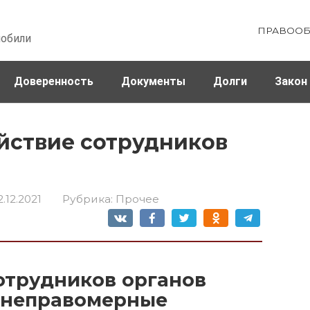
ПРАВООБ
мобили
Доверенность
Документы
Долги
Закон
ховка
Штрафы и налоги
йствие сотрудников
2.12.2021
Рубрика:
Прочее
отрудников органов
а неправомерные