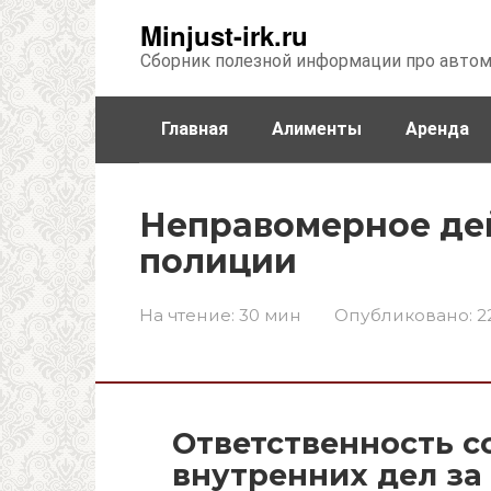
Перейти
Minjust-irk.ru
к
Сборник полезной информации про авто
контенту
Главная
Алименты
Аренда
Недвижимость
Прочее
Стра
Неправомерное де
полиции
На чтение:
30 мин
Опубликовано:
2
Ответственность с
внутренних дел з