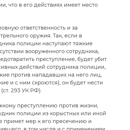
вии, что в его действиях имеет место
овную ответственность и за
рельного оружия. Так, если в
удника полиции наступают тяжкие
сутствии вооруженного сотрудника,
едотвратить преступление, будет убит
ссивных действий сотрудника полиции,
ие против нападавших на него лиц,
ие и с ним скроются), он будет нести
(ст. 293 УК РФ).
яжкому преступлению против жизни,
рудник полиции из корыстных или иной
е примет мер к его пресечению и
ившего, в том числе и с применением