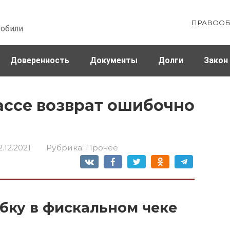
ПРАВООБ
мобили
Доверенность
Документы
Долги
Закон
ховка
Штрафы и налоги
ассе возврат ошибочно
2.12.2021
Рубрика:
Прочее
бку в фискальном чеке