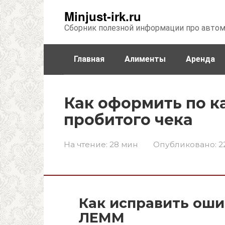
Перейти
Minjust-irk.ru
к
Сборник полезной информации про авто
контенту
Главная
Алименты
Аренда
Недвижимость
Прочее
Стра
Как оформить по к
пробитого чека
На чтение:
28 мин
Опубликовано:
2
Как исправить оши
ЛЕММ