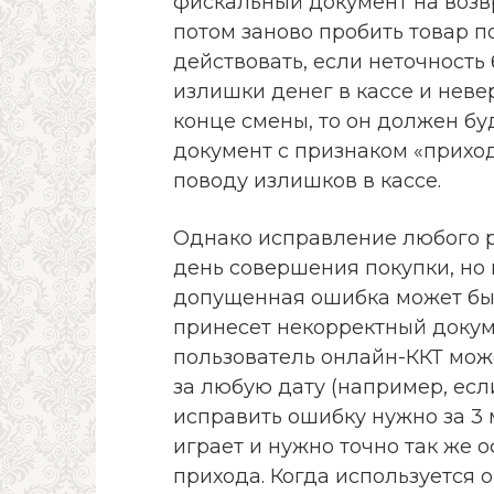
фискальный документ на возвр
потом заново пробить товар п
действовать, если неточность
излишки денег в кассе и неве
конце смены, то он должен б
документ с признаком «приход
поводу излишков в кассе.
Однако исправление любого р
день совершения покупки, но 
допущенная ошибка может быт
принесет некорректный докуме
пользователь онлайн-ККТ мож
за любую дату (например, если
исправить ошибку нужно за 3 м
играет и нужно точно так же 
прихода. Когда используется 