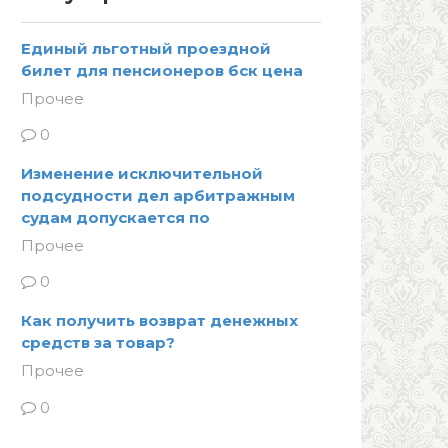
Единый льготный проездной
билет для пенсионеров бск цена
Прочее
0
Изменение исключительной
подсудности дел арбитражным
судам допускается по
Прочее
0
Как получить возврат денежных
средств за товар?
Прочее
0