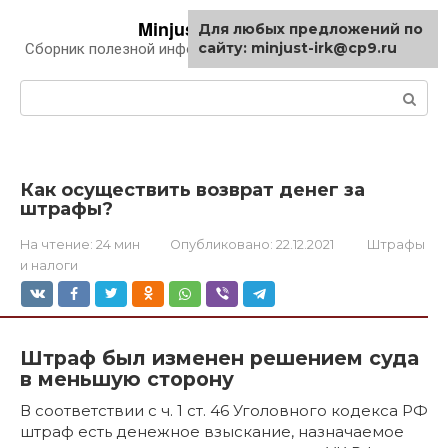
Перейти
Minjust-irk.ru
Для любых предложений по
к
сайту: minjust-irk@cp9.ru
Сборник полезной информации про автомобили
контенту
Поиск:
Как осуществить возврат денег за
штрафы?
На чтение:
24 мин
Опубликовано:
22.12.2021
Штрафы
и налоги
Штраф был изменен решением суда
в меньшую сторону
В соответствии с ч. 1 ст. 46 Уголовного кодекса РФ
штраф есть денежное взыскание, назначаемое