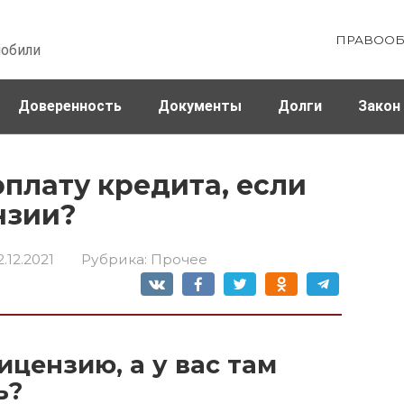
ПРАВООБ
мобили
Доверенность
Документы
Долги
Закон
ховка
Штрафы и налоги
оплату кредита, если
нзии?
2.12.2021
Рубрика:
Прочее
ицензию, а у вас там
ь?