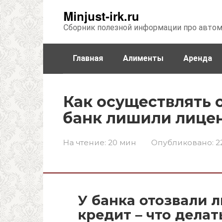
Перейти
Minjust-irk.ru
к
Сборник полезной информации про авто
контенту
Главная
Алименты
Аренда
Недвижимость
Прочее
Стра
Как осуществлять 
банк лишили лице
На чтение:
20 мин
Опубликовано:
2
У банка отозвали л
кредит – что делат