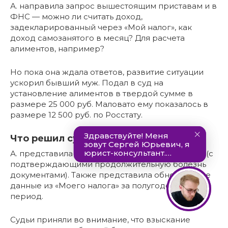
А. направила запрос вышестоящим приставам и в
ФНС — можно ли считать доход,
задекларированный через «Мой налог», как
доход самозанятого в месяц? Для расчета
алиментов, например?
Но пока она ждала ответов, развитие ситуации
ускорил бывший муж. Подал в суд на
установление алиментов в твердой сумме в
размере 25 000 руб. Маловато ему показалось в
размере 12 500 руб. по Росстату.
Что решил суд?
А. представила в суд описание своей ситуации (с
подтверждающими продолжительную болезнь
документами). Также представила обновленные
данные из «Моего налога» за полугодовой
период.
Судьи приняли во внимание, что взыскание