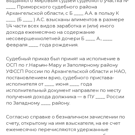
выданного мировым судьей судебного участка №
____ Приморского судебного района
Архангельской области, с Б ____ А.А. в пользу К
____ (Б ____ ) А.С. взысканы алиментов в размере
1/4 части всех видов заработка и (или) иного
дохода ежемесячно на содержание
несовершеннолетней дочери Б ____ А., ____
февраля ____ года рождения.
Судебный приказ был принят на исполнение в
ОСП по г.Нарьян-Мару и Заполярному району
УФССП России по Архангельской области и НАО,
постановлением врио, судебного пристава-
исполнителя от ____ июня ____ года
исполнительный документ направлен по месту
получения дохода должника — в ПУ ____ России
по Западному ____ району.
Согласно справке о безналичном зачислении по
счету, открытому на имя взыскателя, на ее счет
ежемесячно перечисляются удержанные