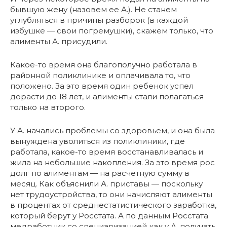
бывшую жену (назовем ее А.). Не станем
углубляться в причины разборок (в каждой
избушке — свои погремушки), скажем только, что
алименты А. присудили.
Какое-то время она благополучно работала в
районной поликлинике и оплачивала то, что
положено. За это время один ребенок успел
дорасти до 18 лет, и алименты стали полагаться
только на второго.
У А. начались проблемы со здоровьем, и она была
вынуждена уволиться из поликлиники, где
работала, какое-то время восстанавливалась и
жила на небольшие накопления. За это время рос
долг по алиментам — на расчетную сумму в
месяц. Как объяснили А. приставы — поскольку
нет трудоустройства, то они начисляют алименты
в процентах от среднестатистического заработка,
который берут у Росстата. А по данным Росстата
медработник со специализацией как у А. получать