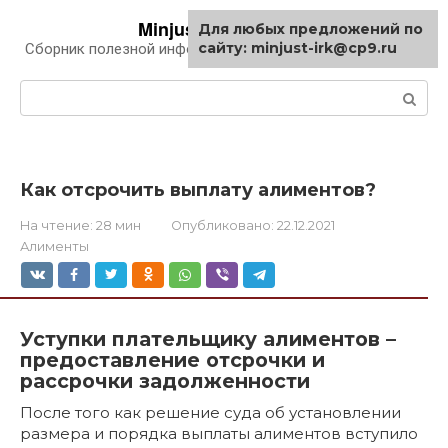
Перейти
Minjust-irk.ru
Для любых предложений по
к
сайту: minjust-irk@cp9.ru
Сборник полезной информации про автомобили
контенту
Поиск:
Как отсрочить выплату алиментов?
На чтение:
28 мин
Опубликовано:
22.12.2021
Алименты
Уступки плательщику алиментов –
предоставление отсрочки и
рассрочки задолженности
После того как решение суда об установлении
размера и порядка выплаты алиментов вступило