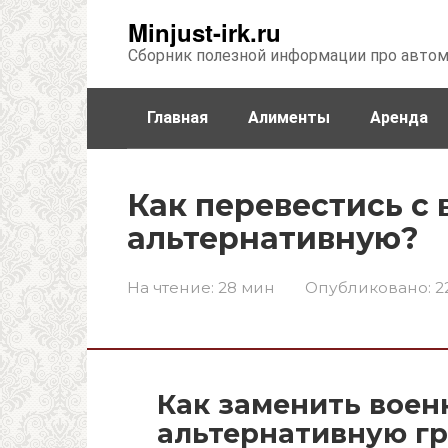
Перейти
Minjust-irk.ru
к
Сборник полезной информации про авто
контенту
Главная
Алименты
Аренда
Недвижимость
Прочее
Стра
Как перевестись с
альтернативную?
На чтение:
28 мин
Опубликовано:
2
Как заменить воен
альтернативную г