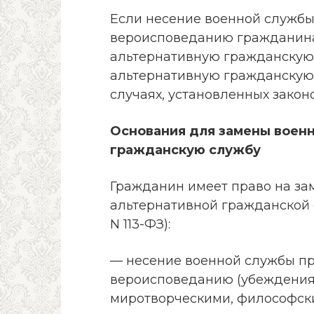
Если несение военной служб
вероисповеданию гражданина,
альтернативную гражданскую 
альтернативную гражданскую 
случаях, установленных законом
Основания для замены воен
гражданскую службу
Гражданин имеет право на за
альтернативной гражданской сл
N 113-ФЗ):
— несение военной службы п
вероисповеданию (убеждения
миротворческими, философски