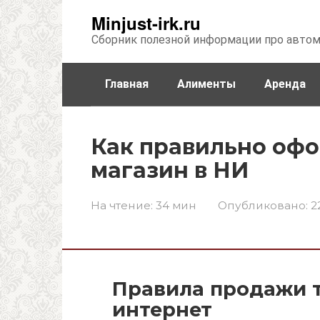
Перейти
Minjust-irk.ru
к
Сборник полезной информации про авто
контенту
Главная
Алименты
Аренда
Недвижимость
Прочее
Стра
Как правильно офо
магазин в НИ
На чтение:
34 мин
Опубликовано:
2
Правила продажи т
интернет