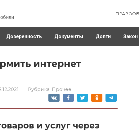
ПРАВООБ
мобили
Доверенность
Документы
Долги
Закон
ховка
Штрафы и налоги
рмить интернет
2.12.2021
Рубрика:
Прочее
оваров и услуг через